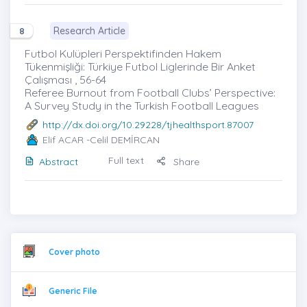
Research Article
8
Futbol Kulüpleri Perspektifinden Hakem
Tükenmişliği: Türkiye Futbol Liglerinde Bir Anket
Çalışması , 56-64
Referee Burnout from Football Clubs’ Perspective:
A Survey Study in the Turkish Football Leagues
http://dx.doi.org/10.29228/tjhealthsport.87007
Elif ACAR
-Celil DEMİRCAN
Full text
Abstract
Share
Cover photo
Generic File