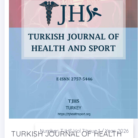
Number: TJHS Vol 7 Issue 1 / Year: 2026
TURKISH JOURNAL OF HEALTH