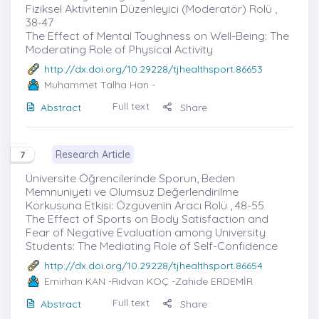
Fiziksel Aktivitenin Düzenleyici (Moderatör) Rolü ,
38-47
The Effect of Mental Toughness on Well-Being: The
Moderating Role of Physical Activity
http://dx.doi.org/10.29228/tjhealthsport.86653
Muhammet Talha Han
-
Full text
Abstract
Share
Research Article
7
Üniversite Öğrencilerinde Sporun, Beden
Memnuniyeti ve Olumsuz Değerlendirilme
Korkusuna Etkisi: Özgüvenin Aracı Rolü , 48-55
The Effect of Sports on Body Satisfaction and
Fear of Negative Evaluation among University
Students: The Mediating Role of Self-Confidence
http://dx.doi.org/10.29228/tjhealthsport.86654
Emirhan KAN
-Rıdvan KOÇ -Zahide ERDEMİR
Full text
Abstract
Share