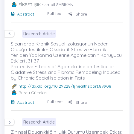
FİKRET IŞIK
-İsmail SARIKAN
Full text
Abstract
Share
Research Article
5
Sıçanlarda Kronik Sosyal İzolasyonun Neden
Olduğu Testiküler Oksidatif Stres ve Fibrotik
Yeniden Yapılanma Üzerine Agomelatinin Koruyucu
Etkileri , 31-37
Protective Effects of Agomelatine on Testicular
Oxidative Stress and Fibrotic Remodeling Induced
by Chronic Social Isolation in Rats
http://dx.doi.org/10.29228/tjhealthsport.89908
Burcu Gültekin
-
Full text
Abstract
Share
Research Article
6
Zihinsel Dayanıklılığın İyilik Durumu Üzerindeki Etkisi: