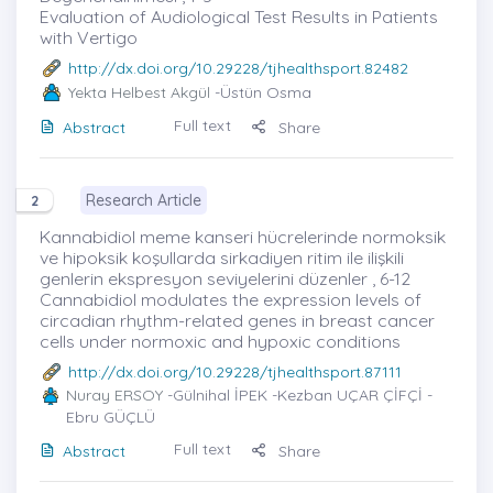
Evaluation of Audiological Test Results in Patients
with Vertigo
http://dx.doi.org/10.29228/tjhealthsport.82482
Yekta Helbest Akgül
-Üstün Osma
Full text
Abstract
Share
Research Article
2
Kannabidiol meme kanseri hücrelerinde normoksik
ve hipoksik koşullarda sirkadiyen ritim ile ilişkili
genlerin ekspresyon seviyelerini düzenler , 6-12
Cannabidiol modulates the expression levels of
circadian rhythm-related genes in breast cancer
cells under normoxic and hypoxic conditions
http://dx.doi.org/10.29228/tjhealthsport.87111
Nuray ERSOY
-Gülnihal İPEK -Kezban UÇAR ÇİFÇİ -
Ebru GÜÇLÜ
Full text
Abstract
Share