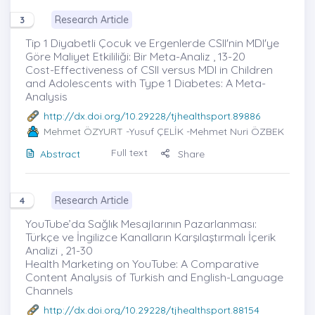
Research Article
3
Tip 1 Diyabetli Çocuk ve Ergenlerde CSII'nin MDI'ye
Göre Maliyet Etkililiği: Bir Meta-Analiz , 13-20
Cost-Effectiveness of CSII versus MDI in Children
and Adolescents with Type 1 Diabetes: A Meta-
Analysis
http://dx.doi.org/10.29228/tjhealthsport.89886
Mehmet ÖZYURT
-Yusuf ÇELİK -Mehmet Nuri ÖZBEK
Full text
Abstract
Share
Research Article
4
YouTube’da Sağlık Mesajlarının Pazarlanması:
Türkçe ve İngilizce Kanalların Karşılaştırmalı İçerik
Analizi , 21-30
Health Marketing on YouTube: A Comparative
Content Analysis of Turkish and English-Language
Channels
http://dx.doi.org/10.29228/tjhealthsport.88154