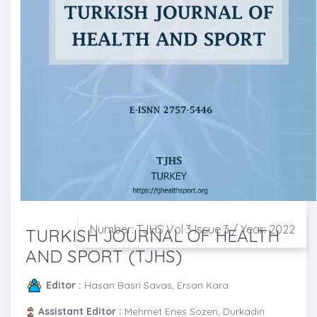
Number: TJHS Vol 3 Issue 3 / Year: 2022
TURKISH JOURNAL OF HEALTH
AND SPORT (TJHS)
Editor :
Hasan Basri Savas, Ersan Kara
Assistant Editor :
Mehmet Enes Sozen, Durkadin