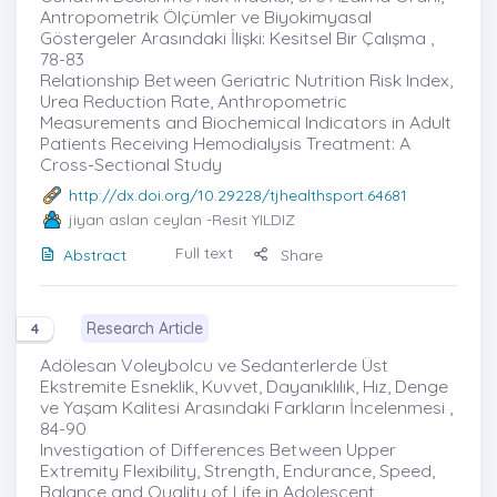
Antropometrik Ölçümler ve Biyokimyasal
Göstergeler Arasındaki İlişki: Kesitsel Bir Çalışma ,
78-83
Relationship Between Geriatric Nutrition Risk Index,
Urea Reduction Rate, Anthropometric
Measurements and Biochemical Indicators in Adult
Patients Receiving Hemodialysis Treatment: A
Cross-Sectional Study
http://dx.doi.org/10.29228/tjhealthsport.64681
jiyan aslan ceylan
-Resit YILDIZ
Full text
Abstract
Share
Research Article
4
Adölesan Voleybolcu ve Sedanterlerde Üst
Ekstremite Esneklik, Kuvvet, Dayanıklılık, Hız, Denge
ve Yaşam Kalitesi Arasındaki Farkların İncelenmesi ,
84-90
Investigation of Differences Between Upper
Extremity Flexibility, Strength, Endurance, Speed,
Balance and Quality of Life in Adolescent