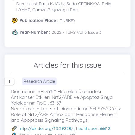
Demir eksi, Fatih KUCUK, Seda CETINKAYA, Pelin
UYMAZ, Gamze Beyazoglu Baci.
Publication Place :
TURKEY
Year-Number :
2022 - TJHS Vol 3 Issue 3
Articles for this issue
Research Article
1
Diosmetinin SH-SY5Y Hücreleri Üzerindeki
Antikanser Etkileri: Nrf2/ARE ve Apoptoz Sinyal
Yolaklarının Rolü , 63-67
Neurotoxic Effects of Diosmetin on SH-SY5Y Cells:
Role of Nrf2/ARE Antioxidant Response Element
and Apoptosis Signaling Pathways
http://dx.doi.org/10.29228/tjhealthsport.66612
İlknur Çınar Ayan
-Ebru Güçlü