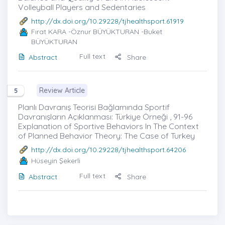
Volleyball Players and Sedentaries
http://dx.doi.org/10.29228/tjhealthsport.61919
Fırat KARA
-Öznur BÜYÜKTURAN -Buket
BÜYÜKTURAN
Full text
Abstract
Share
Review Article
5
Planlı Davranış Teorisi Bağlamında Sportif
Davranışların Açıklanması: Türkiye Örneği , 91-96
Explanation of Sportive Behaviors In The Context
of Planned Behavior Theory: The Case of Turkey
http://dx.doi.org/10.29228/tjhealthsport.64206
Hüseyin Şekerli
Full text
Abstract
Share