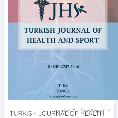
Number: TJHS Vol 7 Issue 1 /
TURKISH JOURNAL OF HEALTH