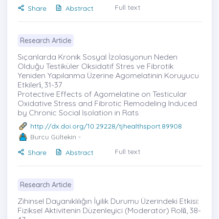
Full text
Share
Abstract
Research Article
Sıçanlarda Kronik Sosyal İzolasyonun Neden
Olduğu Testiküler Oksidatif Stres ve Fibrotik
Yeniden Yapılanma Üzerine Agomelatinin Koruyucu
Etkileri̇, 31-37
Protective Effects of Agomelatine on Testicular
Oxidative Stress and Fibrotic Remodeling Induced
by Chronic Social Isolation in Rats
http://dx.doi.org/10.29228/tjhealthsport.89908
Burcu Gültekin
-
Full text
Share
Abstract
Research Article
Zihinsel Dayanıklılığın İyilik Durumu Üzerindeki Etkisi:
Fiziksel Aktivitenin Düzenleyici (Moderatör) Rolü̇, 38-