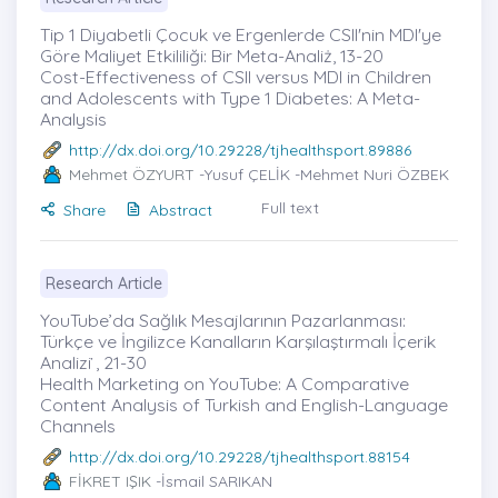
Tip 1 Diyabetli Çocuk ve Ergenlerde CSII'nin MDI'ye
Göre Maliyet Etkililiği: Bir Meta-Analiż, 13-20
Cost-Effectiveness of CSII versus MDI in Children
and Adolescents with Type 1 Diabetes: A Meta-
Analysis
http://dx.doi.org/10.29228/tjhealthsport.89886
Mehmet ÖZYURT
-Yusuf ÇELİK -Mehmet Nuri ÖZBEK
Full text
Share
Abstract
Research Article
YouTube’da Sağlık Mesajlarının Pazarlanması:
Türkçe ve İngilizce Kanalların Karşılaştırmalı İçerik
Analizi ̇, 21-30
Health Marketing on YouTube: A Comparative
Content Analysis of Turkish and English-Language
Channels
http://dx.doi.org/10.29228/tjhealthsport.88154
FİKRET IŞIK
-İsmail SARIKAN