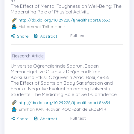
47
The Effect of Mental Toughness on Well-Being: The
Moderating Role of Physical Activity
http://dx.doi.org/10.29228/tjhealthsport.86653
Muhammet Talha Han
-
Full text
Share
Abstract
Research Article
Üniversite Öğrencilerinde Sporun, Beden
Memnuniyeti ve Olumsuz Değerlendirilme
Korkusuna Etkisi: Özgüvenin Aracı Rolü̇, 48-55
The Effect of Sports on Body Satisfaction and
Fear of Negative Evaluation among University
Students: The Mediating Role of Self-Confidence
http://dx.doi.org/10.29228/tjhealthsport.86654
Emirhan KAN
-Rıdvan KOÇ -Zahide ERDEMİR
Full text
Share
Abstract