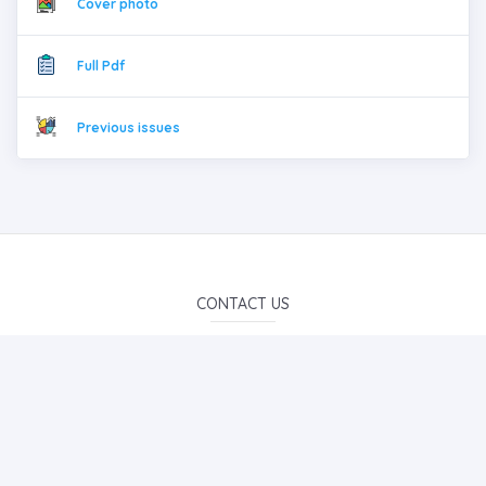
Cover photo
Full Pdf
Previous issues
CONTACT US
E-Mail Subscription
By subscribing to E-Newsletter, you can get the latest news
to your e-mail.