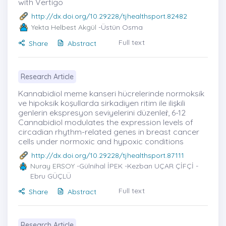
with Vertigo
http://dx.doi.org/10.29228/tjhealthsport.82482
Yekta Helbest Akgül
-Üstün Osma
Full text
Share
Abstract
Research Article
Kannabidiol meme kanseri hücrelerinde normoksik
ve hipoksik koşullarda sirkadiyen ritim ile ilişkili
genlerin ekspresyon seviyelerini düzenleṙ, 6-12
Cannabidiol modulates the expression levels of
circadian rhythm-related genes in breast cancer
cells under normoxic and hypoxic conditions
http://dx.doi.org/10.29228/tjhealthsport.87111
Nuray ERSOY
-Gülnihal İPEK -Kezban UÇAR ÇİFÇİ -
Ebru GÜÇLÜ
Full text
Share
Abstract
Research Article