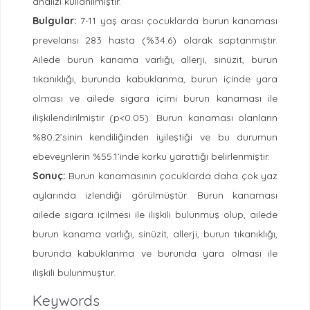
analizi kullanılmıştır.
Bulgular:
7-11 yaş arası çocuklarda burun kanaması
prevelansı 283 hasta (%34.6) olarak saptanmıştır.
Ailede burun kanama varlığı, allerji, sinüzit, burun
tıkanıklığı, burunda kabuklanma, burun içinde yara
olması ve ailede sigara içimi burun kanaması ile
ilişkilendirilmiştir (p<0.05). Burun kanaması olanların
%80.2’sinin kendiliğinden iyileştiği ve bu durumun
ebeveynlerin %55.1’inde korku yarattığı belirlenmiştir.
Sonuç:
Burun kanamasının çocuklarda daha çok yaz
aylarında izlendiği görülmüştür. Burun kanaması
ailede sigara içilmesi ile ilişkili bulunmuş olup, ailede
burun kanama varlığı, sinüzit, allerji, burun tıkanıklığı,
burunda kabuklanma ve burunda yara olması ile
ilişkili bulunmuştur.
Keywords