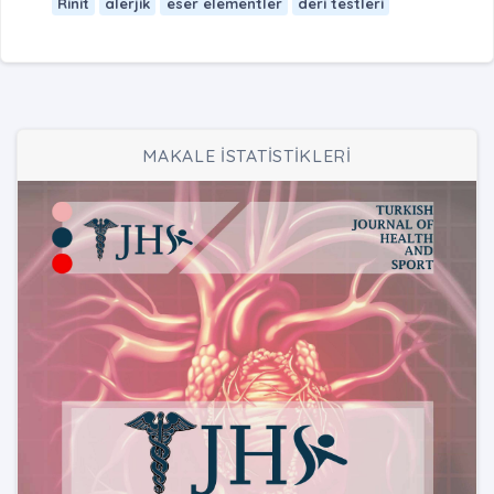
Rinit
alerjik
eser elementler
deri testleri
MAKALE İSTATİSTİKLERİ