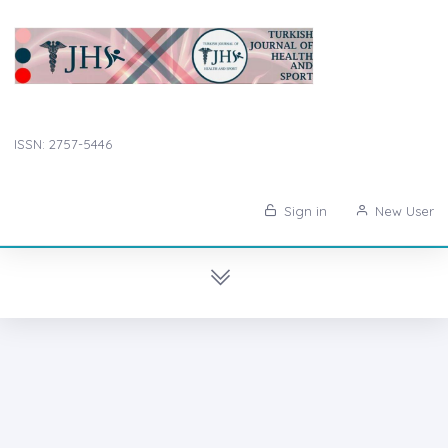
ISSN: 2757-5446
Sign in
New User