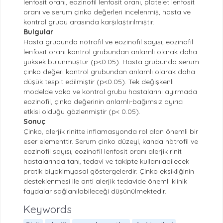
lenfosit oranı, eozinofil lenfosit oranı, platelet lenfosit
oranı ve serum çinko değerleri incelenmiş, hasta ve
kontrol grubu arasında karşılaştırılmıştır.
Bulgular
Hasta grubunda nötrofil ve eozinofil sayısı, eozinofil
lenfosit oranı kontrol grubundan anlamlı olarak daha
yüksek bulunmuştur (p<0.05). Hasta grubunda serum
çinko değeri kontrol grubundan anlamlı olarak daha
düşük tespit edilmiştir (p<0.05). Tek değişkenli
modelde vaka ve kontrol grubu hastalarını ayırmada
eozinofil, çinko değerinin anlamlı-bağımsız ayırıcı
etkisi olduğu gözlenmiştir (p< 0.05).
Sonuç
Çinko, alerjik rinitte inflamasyonda rol alan önemli bir
eser elementtir. Serum çinko düzeyi, kanda nötrofil ve
eozinofil sayısı, eozinofil lenfosit oranı alerjik rinit
hastalarında tanı, tedavi ve takipte kullanılabilecek
pratik biyokimyasal göstergelerdir. Çinko eksikliğinin
desteklenmesi ile anti alerjik tedavide önemli klinik
faydalar sağlanılabileceği düşünülmektedir.
Keywords