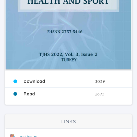
Download
3039
Read
2693
LINKS
Last issue