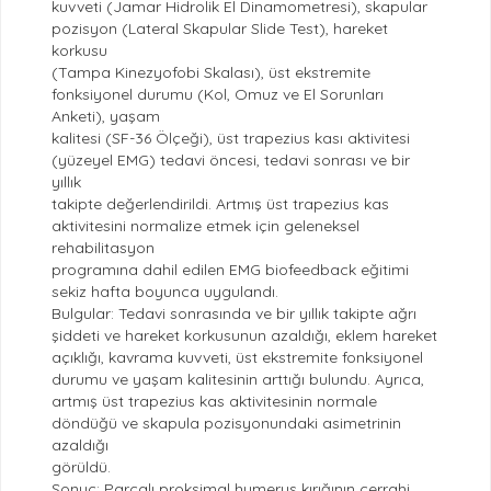
kuvveti (Jamar Hidrolik El Dinamometresi), skapular
pozisyon (Lateral Skapular Slide Test), hareket
korkusu
(Tampa Kinezyofobi Skalası), üst ekstremite
fonksiyonel durumu (Kol, Omuz ve El Sorunları
Anketi), yaşam
kalitesi (SF-36 Ölçeği), üst trapezius kası aktivitesi
(yüzeyel EMG) tedavi öncesi, tedavi sonrası ve bir
yıllık
takipte değerlendirildi. Artmış üst trapezius kas
aktivitesini normalize etmek için geleneksel
rehabilitasyon
programına dahil edilen EMG biofeedback eğitimi
sekiz hafta boyunca uygulandı.
Bulgular: Tedavi sonrasında ve bir yıllık takipte ağrı
şiddeti ve hareket korkusunun azaldığı, eklem hareket
açıklığı, kavrama kuvveti, üst ekstremite fonksiyonel
durumu ve yaşam kalitesinin arttığı bulundu. Ayrıca,
artmış üst trapezius kas aktivitesinin normale
döndüğü ve skapula pozisyonundaki asimetrinin
azaldığı
görüldü.
Sonuç: Parçalı proksimal humerus kırığının cerrahi