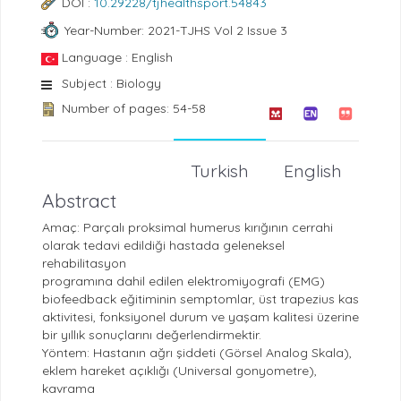
DOI :
10.29228/tjhealthsport.54843
Year-Number: 2021-TJHS Vol 2 Issue 3
Language : English
Subject : Biology
Number of pages: 54-58
Turkish
English
Abstract
Amaç: Parçalı proksimal humerus kırığının cerrahi
olarak tedavi edildiği hastada geleneksel
rehabilitasyon
programına dahil edilen elektromiyografi (EMG)
biofeedback eğitiminin semptomlar, üst trapezius kas
aktivitesi, fonksiyonel durum ve yaşam kalitesi üzerine
bir yıllık sonuçlarını değerlendirmektir.
Yöntem: Hastanın ağrı şiddeti (Görsel Analog Skala),
eklem hareket açıklığı (Universal gonyometre),
kavrama