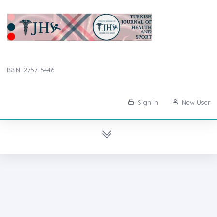
ISSN: 2757-5446
Sign in
New User