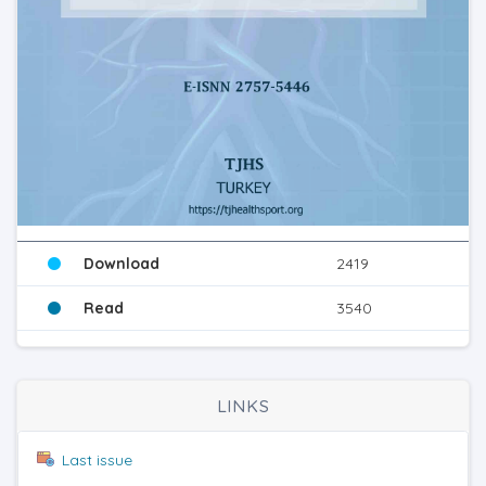
Download
2419
Read
3540
LINKS
Last issue