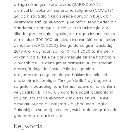
ortaya çıkan yeni koronavirüs (SARS-CoV- 2),
ölümcül bir solunum sendromu salgınına (COVID19)
yol açmıştır. Salgın kısa sürede dünyanın büyük bir
kesiminde sağlığı, ekonomiyi ve refahı tehdit eden bir
pandemiye dönüştür. 11 Mayıs 2020 itibariyle 212
ülkede görülen salgın yaklaşık 4 milyon insanı enfekte
etmiş olup, 300.000 bin civarı insanın ölümüne neden
olmuştur (WHO, 2020). Dünya’da salgının başladığı
2019 Aralık ayından sonra 10 Mart 2020 tarihinde ilk
vakanın da Türkiye’de görülmesiyle birlikte hastalığın
klinik tablosu ile deneyimler artmıştır. Bu çalışmanın
amacı; Türkiye’de Covid-19 ile ilgili yapılan
araştırmaların olgu ve olaylar hakkındaki bilgileri
analiz etmek suretiyle, Türkiye ‘de ilk 2 ay boyunca
salgınla mücadeleyi tanı, teşhis, tedavi, alınan önlem
ve yasaklar, bilim kurulu kararları, sağlık çalışanların
sayıları, soysal ve ekonomik etkileri yönünü ile ele
almaktır. Ayrıca bu çalışma 2 ay boyunca Sağlık
Bakanlığının sunduğu verileri çeşitli tablo ve grafiklerle
göstermeyi amaçlamıştır.
Keywords