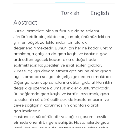
Turkish
English
Abstract
Sürekli artmakta olan nüfusun gıda taleplerini
sürdürülebilir bir şekilde karşılamak, önümüzdeki on
yılın en büyük zorluklarından biri olarak
değerlendirilmektedir. Bunun için her ne kadar üretim
artırılmaya çalışılsa da gıda kaybı ve israfının göz
ardı edilemeyecek kadar fazla olduğu ifade
edilmektedir. Kaybedilen ve israf edilen gıdalar,
küresel açlığın devam etmesi göz önüne alındığında
aynı zamanda sosyal bir çelişkiye neden olmaktadır.
Diğer yandan çöp sahalarına atılan gıda atıkları iklim
değişikliği üzerinde olumsuz etkiler oluşturmaktadır.
Bu bağlamda gıda kaybı ve israfını azaltmak, gıda
taleplerinin sürdürülebilir şekilde karşılanmasının ve
çevre sağlığının korunmasının anahtarı olarak
görülmektedir.
Hastaneler, sürdürülebilir ve sağlıklı yaşamı teşvik
etmede önemli bir yere sahiptir. Hastanelerde gıda
israfı konusu, aşırı gıda üretme potansiyeline sahip