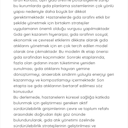
bu kurumlarda gıda planlama sistemlerinin çok yönlü
yapısı nedeniyle daha büyük bir dikkat
gerektirmektedir. Hastanelerde gıda israfını etkili bir
şekilde yönetmek için birtakım stratejiler
uygulamanın önemli olduğu vurgusu yapılmaktadır.
Gıda geri kazanım hiyerarşisi; gıda israfının sosyal,
ekonomik ve çevresel etkilerini dikkate alarak gıda
atıklarını yönetmek için en çok tercih edilen model
olarak öne çıkmaktadır. Bu modelin ilk etap önerisi
gıda israfından kaçınmaktır. Sonraki etaplarında;
fazla olan gıdanın insan tüketimine yeniden
sunulması, gıda atıklarını hayvan yemine
dönüştürmeyi, anaerobik sindirim yoluyla enerjiyi geri
kazanmayı ve kompostlamayı içermektedir. Son
etapta ise gıda atıklarının bertaraf edilmesi söz
konusudur.
Bu derlemede, hastanelerin küresel sağlığa katkıda
bulunmak için geliştirmesi gereken aktif
sürdürülebilirlik girişimlerinin çevre ve toplum refahı
arasındaki doğrudan ilişki göz önünde
bulundurularak, gıda atık yönetimi özelinde
sürdürülebilirlik stratejilerinin geliştirilmesi ve