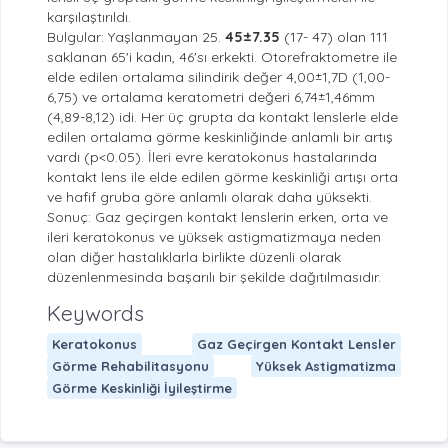
karşılaştırıldı.
Bulgular: Yaşlanmayan 25.
45±7.35
(17- 47) olan 111
saklanan 65'i kadın, 46'sı erkekti. Otorefraktometre ile
elde edilen ortalama silindirik değer 4,00±1,7D (1,00-
6,75) ve ortalama keratometri değeri 6,74±1,46mm
(4,89-8,12) idi. Her üç grupta da kontakt lenslerle elde
edilen ortalama görme keskinliğinde anlamlı bir artış
vardı (p<0.05). İleri evre keratokonus hastalarında
kontakt lens ile elde edilen görme keskinliği artışı orta
ve hafif gruba göre anlamlı olarak daha yüksekti.
Sonuç: Gaz geçirgen kontakt lenslerin erken, orta ve
ileri keratokonus ve yüksek astigmatizmaya neden
olan diğer hastalıklarla birlikte düzenli olarak
düzenlenmesinda başarılı bir şekilde dağıtılmasıdır.
Keywords
Keratokonus
Gaz Geçirgen Kontakt Lensler
Görme Rehabilitasyonu
Yüksek Astigmatizma
Görme Keskinliği İyileştirme