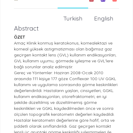
Turkish
English
Abstract
ÖZET
Amaç Klinik konmuş keratokonus, kornealektazi ve
korneal yüksek astigmatizması olan bağımsız gaz
geçirgen kontakt lens (GVL) kullanım endikasyonları,
GVL kullanım uyumu, görmede iyileşme ve GVL'lere
bağlı sorunlar analiz edilmiştir.
Gereç ve Yöntemler: Haziran 2008-Ocak 2010
arasında 111 kişiye 177 göze Conflexair 100 UV GGKL
kullanımı ve uygulama sonrasında görme keskinlikleri
değerlendirildi. Hastaların yaşları, cinsiyetleri, GGKL
kullanım endikasyonları, otorefraktometri, en iyi
şekilde düzeltilmiş ve düzeltilmemiş görme
keskinlikleri ve GGKL kaydedilmeden önce ve sonra
ölçülen topografik keratometri değerleri kaydedildi.
Hastalar keratometri değerlerine göre hafif, orta ve
şiddetli olarak sınıflandırıldı. Gaz geçirgen kontakt
lensli üç gruptaki görme keskinliği iyileştirmeleri ile